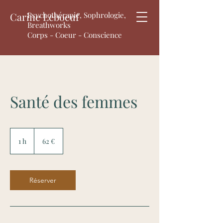
Carine Leboeuf
Psychothérapie, Sophrologie,
Breathworks
Corps - Coeur - Conscience
Santé des femmes
62
euros
1 h
1
62 €
Réserver